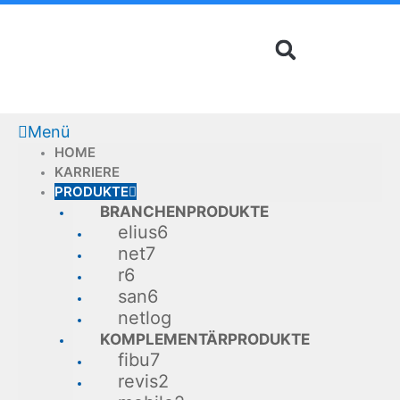
Zum
Inhalt
springen
Menü
HOME
KARRIERE
PRODUKTE
BRANCHENPRODUKTE
elius6
net7
r6
san6
netlog
KOMPLEMENTÄRPRODUKTE
fibu7
revis2