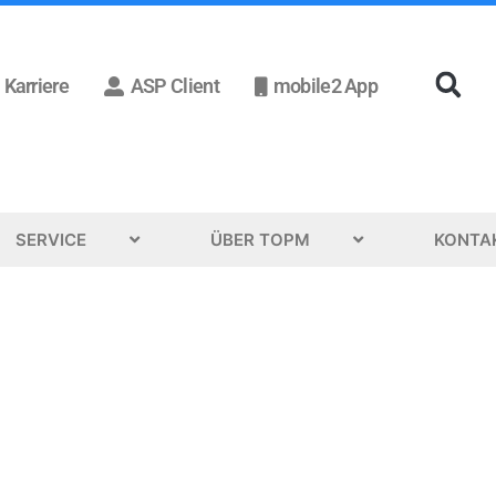
Karriere
ASP Client
mobile2 App
SERVICE
ÜBER TOPM
KONTA