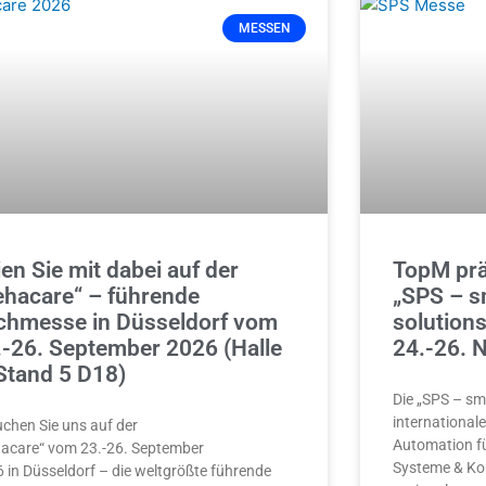
MESSEN
en Sie mit dabei auf der
TopM präs
ehacare“ – führende
„SPS – s
chmesse in Düsseldorf vom
solution
.-26. September 2026 (Halle
24.-26. 
 Stand 5 D18)
Die „SPS – sma
international
chen Sie uns auf der
Automation fü
acare“ vom 23.-26. September
Systeme & Ko
 in Düsseldorf – die weltgrößte führende