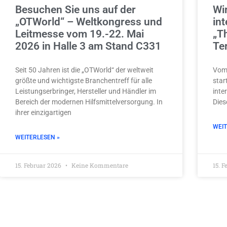
Besuchen Sie uns auf der
Wir
„OTWorld“ – Weltkongress und
in
Leitmesse vom 19.-22. Mai
„T
2026 in Halle 3 am Stand C331
Te
Seit 50 Jahren ist die „OTWorld“ der weltweit
Vom 
größte und wichtigste Branchentreff für alle
star
Leistungserbringer, Hersteller und Händler im
inte
Bereich der modernen Hilfsmittelversorgung. In
Dies
ihrer einzigartigen
WEIT
WEITERLESEN »
15. Februar 2026
Keine Kommentare
15. 