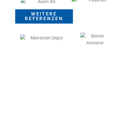
WEITERE
REFERENZEN
Produkte
Service
elius6 - Handel
Downloads
net7 - Fertigung
Onlinepräsentation