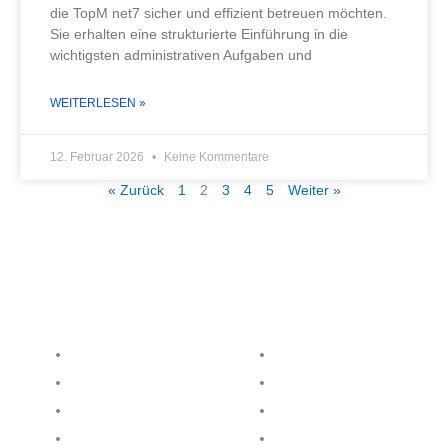
die TopM net7 sicher und effizient betreuen möchten.
Sie erhalten eine strukturierte Einführung in die
wichtigsten administrativen Aufgaben und
WEITERLESEN »
12. Februar 2026
Keine Kommentare
« Zurück
1
2
3
4
5
Weiter »
Produkte
Service
elius6 - Handel
Downloads
net7 - Fertigung
Onlinepräsentation
r6 - Reifenhandel
Fernwartung
san6 - Sanitätshäuser
ASP Client