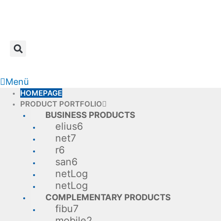
Skip
to
content
Menü
HOMEPAGE
PRODUCT PORTFOLIO
BUSINESS PRODUCTS
elius6
net7
r6
san6
netLog
netLog
COMPLEMENTARY PRODUCTS
fibu7
mobile2