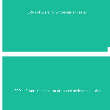
ERP software for wholesale and retail
ERP Software für Einzel- und Serienfertigung
elius6
net7
Automate your processes with the elius6 software and
Bilden Sie Ihre Prozesse digital ab und optimieren Ihren
increase your company’s accounting transparency
Fertigungsablauf mit der net7 Software.
ERP software for make-to-order and series production
ERP Software für die KFZ- und Reifenbranche
Learn more
Hier klicken