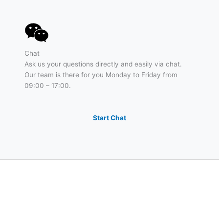
Chat
Ask us your questions directly and easily via chat.
Our team is there for you Monday to Friday from
09:00 – 17:00.
Start Chat
Products
Service
elius6 - Trade
Downloads
net7 - Production
Online Presentation