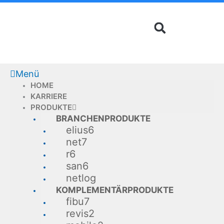
Zum
Inhalt
springen
Menü
HOME
KARRIERE
PRODUKTE
BRANCHENPRODUKTE
elius6
net7
r6
san6
netlog
KOMPLEMENTÄRPRODUKTE
fibu7
revis2