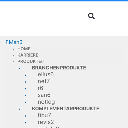
Zum
Inhalt
springen
Menü
HOME
KARRIERE
PRODUKTE
BRANCHENPRODUKTE
elius6
net7
r6
san6
netlog
KOMPLEMENTÄRPRODUKTE
fibu7
revis2