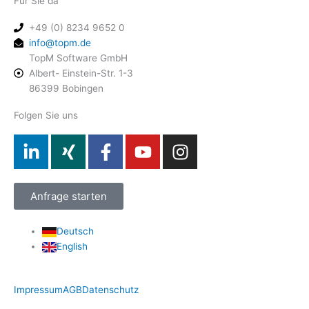
Für Sie da
+49 (0) 8234 9652 0
info@topm.de
TopM Software GmbH
Albert- Einstein-Str. 1-3
86399 Bobingen
Folgen Sie uns
L
X
F
Y
I
i
i
a
o
n
n
n
c
u
s
k
g
e
t
t
Anfrage starten
e
b
u
a
d
o
b
g
Deutsch
i
o
e
r
English
n
k
a
-
-
m
Impressum
AGB
Datenschutz
i
f