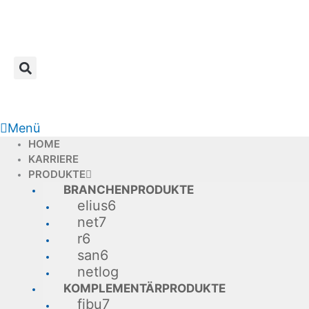
Zum
Inhalt
springen
Menü
HOME
KARRIERE
PRODUKTE
BRANCHENPRODUKTE
elius6
net7
r6
san6
netlog
KOMPLEMENTÄRPRODUKTE
fibu7