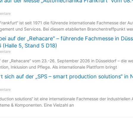
M auf der Messe „Automechanika Frankfurt“ vom 08.
entare
rankfurt“ ist seit 1971 die führende internationale Fachmesse der A
gement und Services. Bei diesem etablierten Branchentreffpunkt we
abei auf der „Rehacare“ – führende Fachmesse in Düs
(Halle 5, Stand 5 D18)
entare
f der „Rehacare“ vom 23.-26. September 2026 in Düsseldorf – die w
tion, Inklusion und Pflege. Als internationale Plattform bringt
t sich auf der „SPS – smart production solutions“ in
entare
uction solutions“ ist eine internationale Fachmesse der industriellen 
steme & Komponenten. Eine Vielzahl an