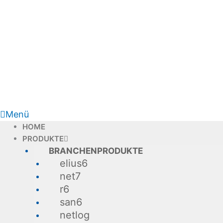
Zum
Inhalt
springen
Menü
HOME
PRODUKTE
BRANCHENPRODUKTE
elius6
net7
r6
san6
netlog