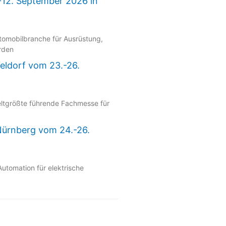
-12. September 2026 in
utomobilbranche für Ausrüstung,
rden
seldorf vom 23.-26.
eltgrößte führende Fachmesse für
 Nürnberg vom 24.-26.
Automation für elektrische