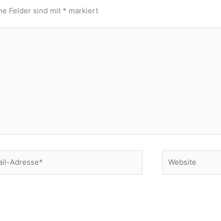
he Felder sind mit
*
markiert
Website
se*