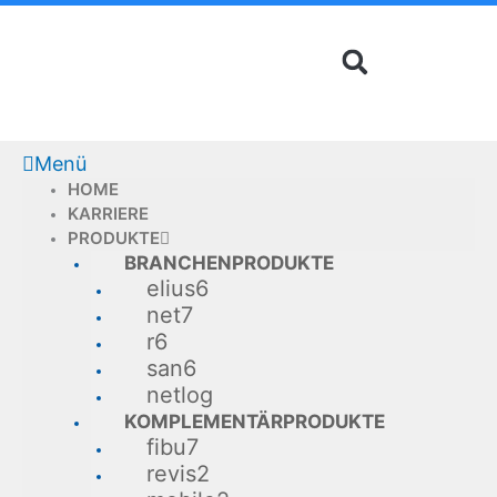
Zum
Inhalt
springen
Menü
HOME
KARRIERE
PRODUKTE
BRANCHENPRODUKTE
elius6
net7
r6
san6
netlog
KOMPLEMENTÄRPRODUKTE
fibu7
revis2