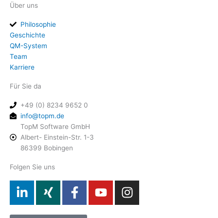
Über uns
Philosophie
Geschichte
QM-System
Team
Karriere
Für Sie da
+49 (0) 8234 9652 0
info@topm.de
TopM Software GmbH
Albert- Einstein-Str. 1-3
86399 Bobingen
Folgen Sie uns
L
X
F
Y
I
i
i
a
o
n
n
n
c
u
s