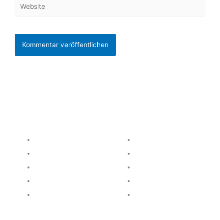
Website
Produkte
Service
elius6 - Handel
Downloads
net7 - Fertigung
Onlinepräsentation
r6 - Reifenhandel
Fernwartung
san6 - Sanitätshäuser
ASP Client
netLog - Militär
Demoversion