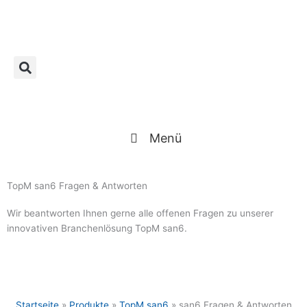
Zum
Inhalt
springen
Menü
TopM san6 Fragen & Antworten
Wir beantworten Ihnen gerne alle offenen Fragen zu unserer
innovativen Branchenlösung TopM san6.
Startseite
»
Produkte
»
TopM san6
»
san6 Fragen & Antworten