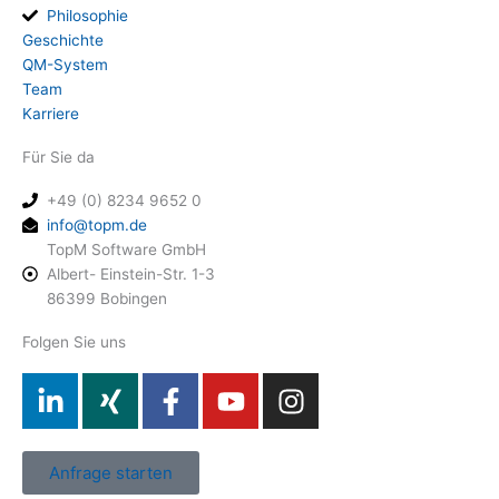
Philosophie
Geschichte
QM-System
Team
Karriere
Für Sie da
+49 (0) 8234 9652 0
info@topm.de
TopM Software GmbH
Albert- Einstein-Str. 1-3
86399 Bobingen
Folgen Sie uns
L
X
F
Y
I
i
i
a
o
n
n
n
c
u
s
k
g
e
t
t
Anfrage starten
e
b
u
a