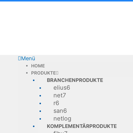
Zum
Inhalt
springen
Menü
HOME
PRODUKTE
BRANCHENPRODUKTE
elius6
net7
r6
san6
netlog
KOMPLEMENTÄRPRODUKTE