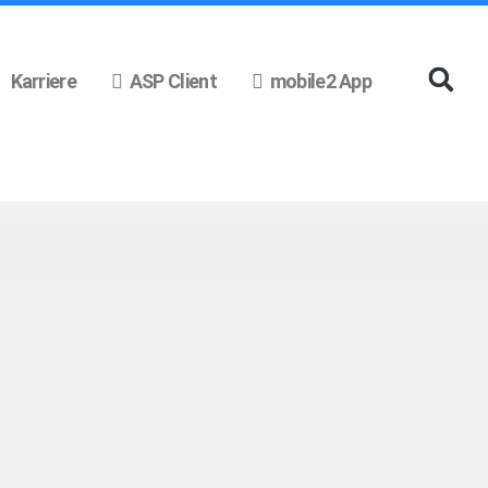
Karriere
ASP Client
mobile2 App