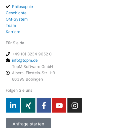
Philosophie
Geschichte
QM-System
Team
Karriere
Für Sie da
+49 (0) 8234 9652 0
info@topm.de
TopM Software GmbH
Albert- Einstein-Str. 1-3
86399 Bobingen
Folgen Sie uns
L
X
F
Y
I
i
i
a
o
n
n
n
c
u
s
k
g
e
t
t
Anfrage starten