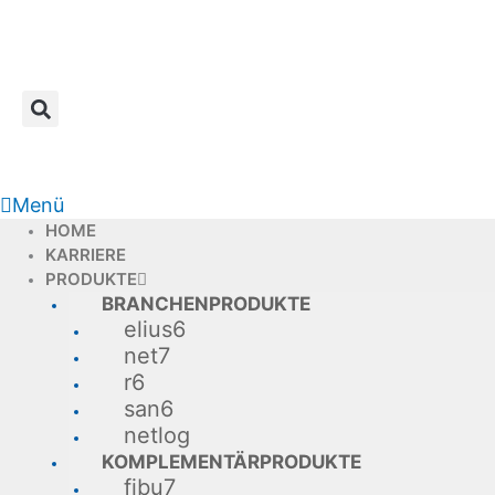
Zum
Inhalt
springen
Menü
HOME
KARRIERE
PRODUKTE
BRANCHENPRODUKTE
elius6
net7
r6
san6
netlog
KOMPLEMENTÄRPRODUKTE
fibu7