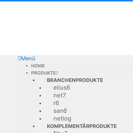
Zum
Inhalt
springen
Menü
HOME
PRODUKTE
BRANCHENPRODUKTE
elius6
net7
r6
san6
netlog
KOMPLEMENTÄRPRODUKTE