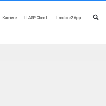
Karriere
ASP Client
mobile2 App