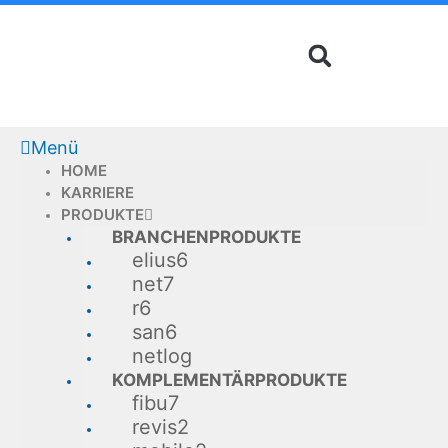
Zum
Inhalt
springen
Menü
HOME
KARRIERE
PRODUKTE
BRANCHENPRODUKTE
elius6
net7
r6
san6
netlog
KOMPLEMENTÄRPRODUKTE
fibu7
revis2