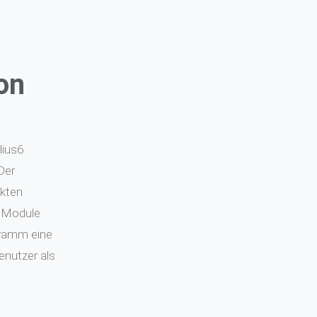
on
lius6
Der
nkten
e Module
gramm eine
enutzer als