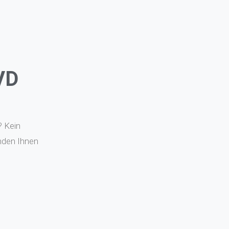
VD
? Kein
nden Ihnen