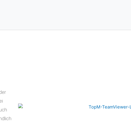
der
ei
auch
ndlich