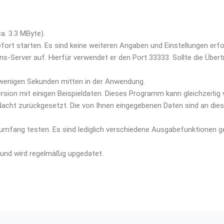
a. 3.3 MByte).
rt starten. Es sind keine weiteren Angaben und Einstellungen erfor
s-Server auf. Hierfür verwendet er den Port 33333. Sollte die Übert
h wenigen Sekunden mitten in der Anwendung.
ersion mit einigen Beispieldaten. Dieses Programm kann gleichzeiti
Nacht zurückgesetzt. Die von Ihnen eingegebenen Daten sind an die
mfang testen. Es sind lediglich verschiedene Ausgabefunktionen 
 und wird regelmäßig upgedatet.