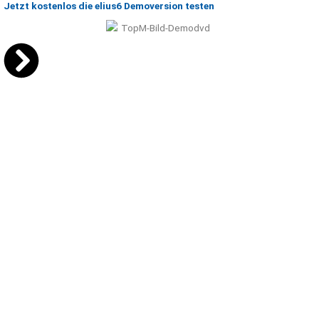
Jetzt kostenlos die elius6 Demoversion testen
Produkte
Service
elius6 - Handel
Downloads
net7 - Fertigung
Onlinepräsentation
r6 - Reifenhandel
Fernwartung
san6 - Sanitätshäuser
ASP Client
netLog - Militär
Demoversion
Über uns
Für Sie da