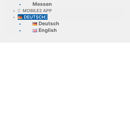
Messen
MOBILE2 APP
DEUTSCH
Deutsch
English
TopM r6
Verkaufsplattf