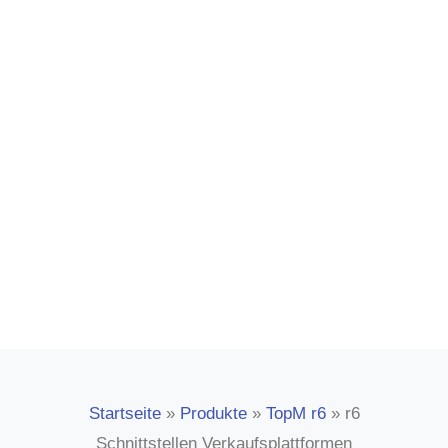
Integrieren Sie die verschiedensten
Verkaufs- und Einkaufsplattformen in
Ihrer r6 Software über automatisierte
Standdardschnittstellen.
Startseite
»
Produkte
»
TopM r6
»
r6
Schnittstellen Verkaufsplattformen