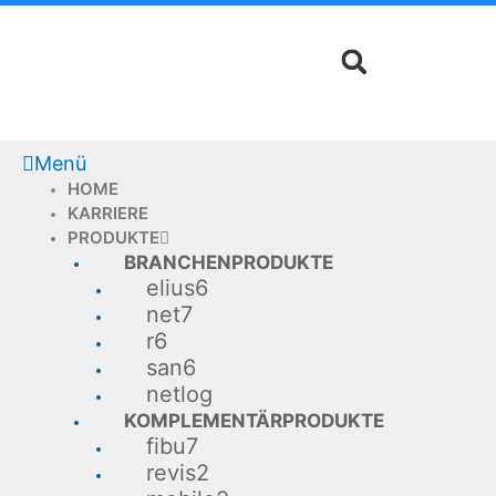
Zum
Inhalt
springen
Menü
HOME
KARRIERE
PRODUKTE
BRANCHENPRODUKTE
elius6
net7
r6
san6
netlog
KOMPLEMENTÄRPRODUKTE
fibu7
revis2