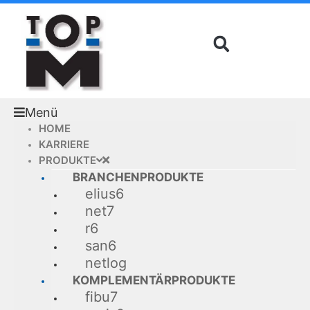
Zum
Inhalt
springen
Menü
HOME
KARRIERE
PRODUKTE
BRANCHENPRODUKTE
elius6
net7
r6
san6
netlog
KOMPLEMENTÄRPRODUKTE
fibu7