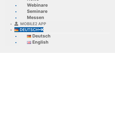
Webinare
Seminare
Messen
MOBILE2 APP
DEUTSCH
Deutsch
English
TopM r6