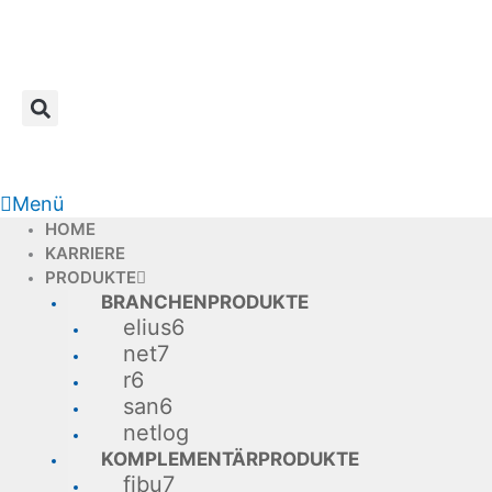
Zum
Inhalt
springen
Menü
HOME
KARRIERE
PRODUKTE
BRANCHENPRODUKTE
elius6
net7
r6
san6
netlog
KOMPLEMENTÄRPRODUKTE
fibu7