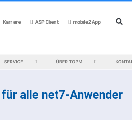
Karriere
ASP Client
mobile2 App
SERVICE
ÜBER TOPM
KONTA
für alle net7-Anwender