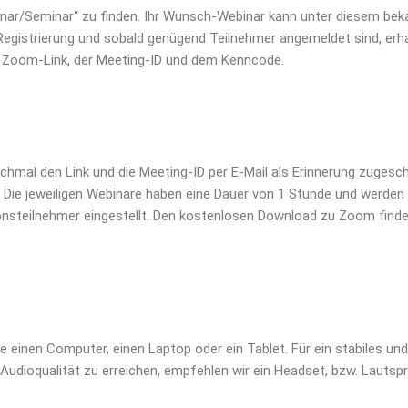
inar/Seminar“ zu finden. Ihr Wunsch-Webinar kann unter diesem beka
gistrierung und sobald genügend Teilnehmer angemeldet sind, erha
m Zoom-Link, der Meeting-ID und dem Kenncode.
al den Link und die Meeting-ID per E-Mail als Erinnerung zugeschi
 Die jeweiligen Webinare haben eine Dauer von 1 Stunde und werden
ionsteilnehmer eingestellt. Den kostenlosen Download zu Zoom fin
inen Computer, einen Laptop oder ein Tablet. Für ein stabiles und 
ioqualität zu erreichen, empfehlen wir ein Headset, bzw. Lautspr