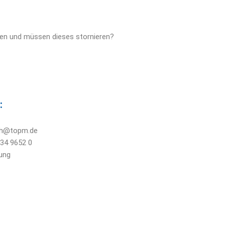
men und müssen dieses stornieren?
:
sch@topm.de
234 9652 0
ung 