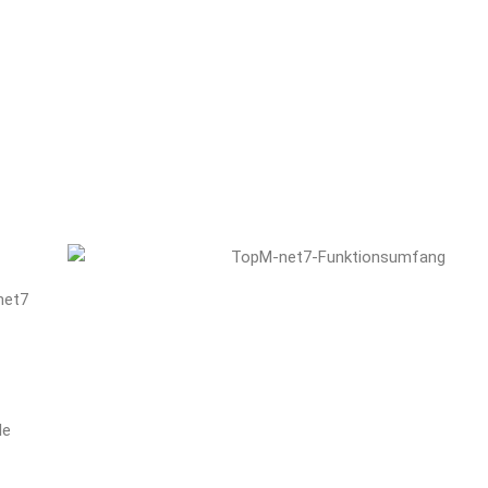
net7
le