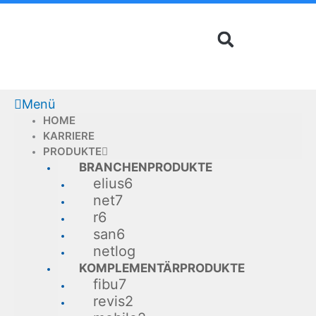
Zum
Inhalt
springen
Menü
HOME
KARRIERE
PRODUKTE
BRANCHENPRODUKTE
elius6
net7
r6
san6
netlog
KOMPLEMENTÄRPRODUKTE
fibu7
revis2