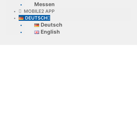
Messen
MOBILE2 APP
DEUTSCH
Deutsch
English
TopM r6
Fragen &