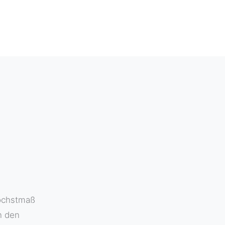
Höchstmaß
n den