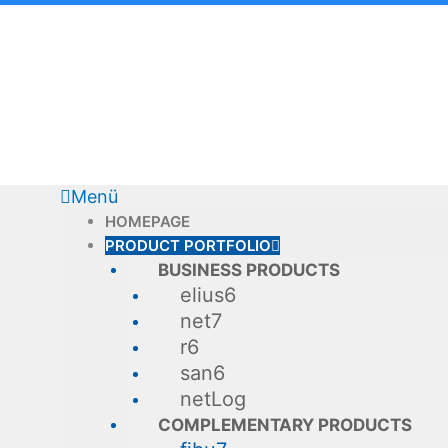
Skip
to
content
Menü
HOMEPAGE
PRODUCT PORTFOLIO
BUSINESS PRODUCTS
elius6
net7
r6
san6
netLog
COMPLEMENTARY PRODUCTS