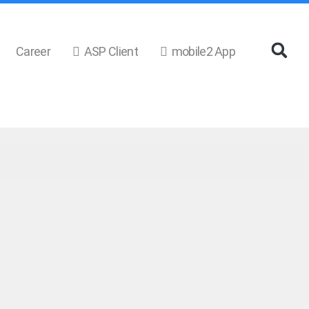
Career
ASP Client
mobile2 App