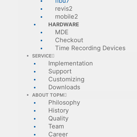
fibu7
revis2
mobile2
HARDWARE
MDE
Checkout
Time Recording Devices
SERVICE
Implementation
Support
Customizing
Downloads
ABOUT TOPM
Philosophy
History
Quality
Team
Career