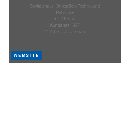
Sanitätshaus, Orthopädie-Technik und
RehaCare
mit 7 Filialen
Kunde seit 1997
24 Arbeitsplatzlizenzen
WEBSITE