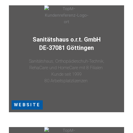
Sanitätshaus o.r.t. GmbH
DE-37081 Göttingen
Sanitätshaus, Orthopädieschuh-Technik,
RehaCare und HomeCare mit 8 Filialen
Kunde seit 1999
80 Arbeitsplatzlizenzen
WEBSITE