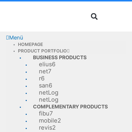
Skip
to
content
Menü
HOMEPAGE
PRODUCT PORTFOLIO
BUSINESS PRODUCTS
elius6
net7
r6
san6
netLog
netLog
COMPLEMENTARY PRODUCTS
fibu7
mobile2
revis2