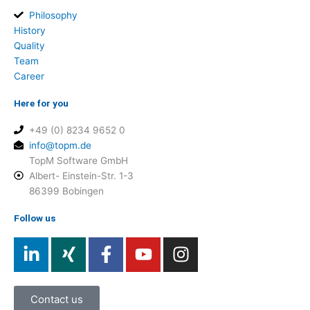
Philosophy
History
Quality
Team
Career
Here for you
+49 (0) 8234 9652 0
info@topm.de
TopM Software GmbH
Albert- Einstein-Str. 1-3
86399 Bobingen
Follow us
L
X
F
Y
I
i
i
a
o
n
n
n
c
u
s
k
g
e
t
t
Contact us