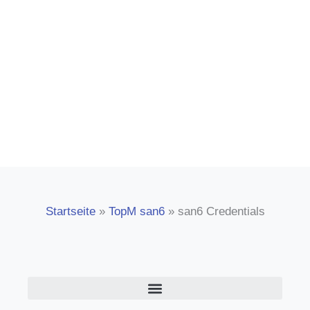
customer!
Startseite
»
TopM san6
»
san6 Credentials