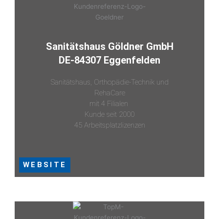
Sanitätshaus Göldner GmbH
DE-84307 Eggenfelden
Sanitätshaus, Orthopädie-Technik und
RehaCare
mit 4 Filialen
Kunde seit 2000
45 Arbeitsplatzlizenzen
WEBSITE