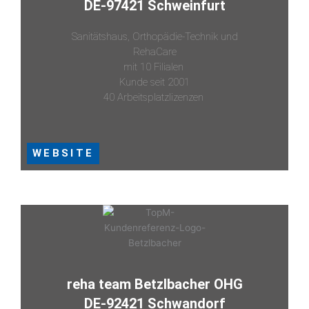
DE-97421 Schweinfurt
Sanitätshaus, Orthopädie-Technik und
RehaCare
mit 10 Filialen
Kunde seit 2001
40 Arbeitsplatzlizenzen
WEBSITE
reha team Betzlbacher OHG
DE-92421 Schwandorf